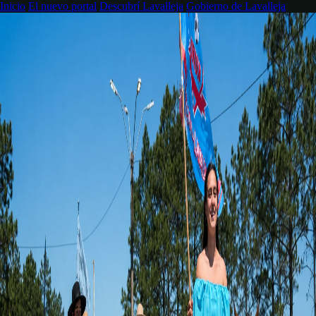
Inicio
El nuevo portal
Descubrí Lavalleja
Gobierno de Lavalleja