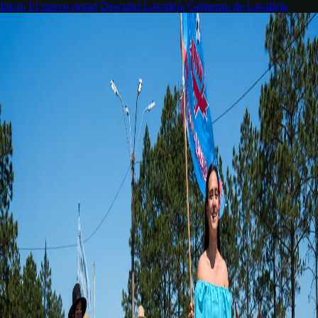
Inicio
El nuevo portal
Descubrí Lavalleja
Gobierno de Lavalleja