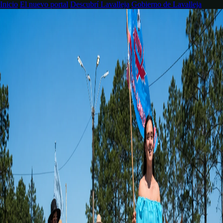
Inicio
El nuevo portal
Descubrí Lavalleja
Gobierno de Lavalleja