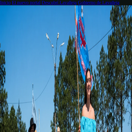
Inicio
El nuevo portal
Descubrí Lavalleja
Gobierno de Lavalleja