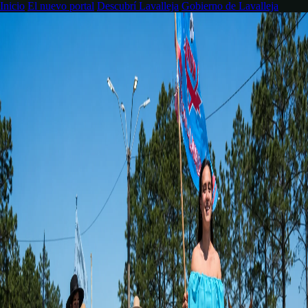
Inicio
El nuevo portal
Descubrí Lavalleja
Gobierno de Lavalleja