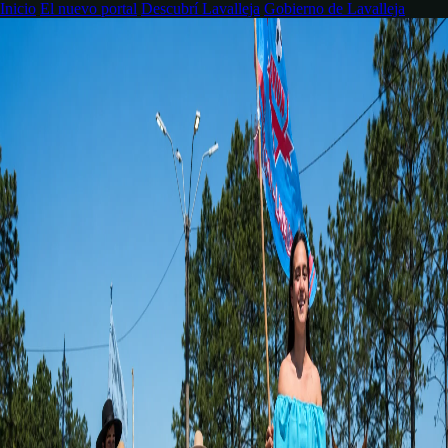
Inicio
El nuevo portal
Descubrí Lavalleja
Gobierno de Lavalleja