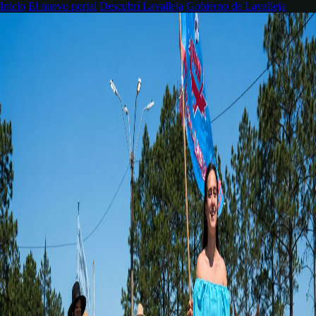
Inicio
El nuevo portal
Descubrí Lavalleja
Gobierno de Lavalleja